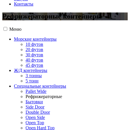
Контакты
Рефрижераторные контейнеры
Меню
Морские контейнеры
10 футов
20 футов
30 футов
40 футов
45 футов
Ж/Д контейнеры
3 тонны
5 тонн
Специальные контейнеры
Pallet Wide
Рефрижераторные
Бытовки
Side Door
Double Door
Open Side
Open Top
Open Hard Top