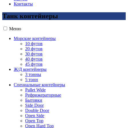
Контакты
Танк контейнеры
Меню
Морские контейнеры
10 футов
20 футов
30 футов
40 футов
45 футов
Ж/Д контейнеры
3 тонны
5 тонн
Специальные контейнеры
Pallet Wide
Рефрижераторные
Бытовки
Side Door
Double Door
Open Side
Open Top
Open Hard Top