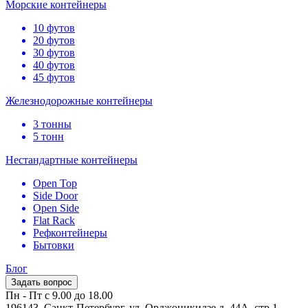
Морские контейнеры
10 футов
20 футов
30 футов
40 футов
45 футов
Железнодорожные контейнеры
3 тонны
5 тонн
Нестандартные контейнеры
Open Top
Side Door
Open Side
Flat Rack
Рефконтейнеры
Бытовки
Блог
Задать вопрос
Пн - Пт с 9.00 до 18.00
196143, Санкт-Петербург, ул. Орджоникидзе д. 44А, стр.1,