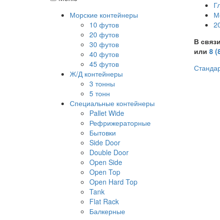
Г
Морские контейнеры
М
10 футов
2
20 футов
В связ
30 футов
или
8 (
40 футов
45 футов
Стандар
Ж/Д контейнеры
3 тонны
5 тонн
Специальные контейнеры
Pallet Wide
Рефрижераторные
Бытовки
Side Door
Double Door
Open Side
Open Top
Open Hard Top
Tank
Flat Rack
Балкерные