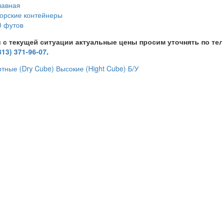
лавная
орские контейнеры
0 футов
и с текущей ситуации актуальные цены просим уточнять по т
813) 371-96-07
.
тные (Dry Cube)
Высокие (Hight Cube)
Б/У