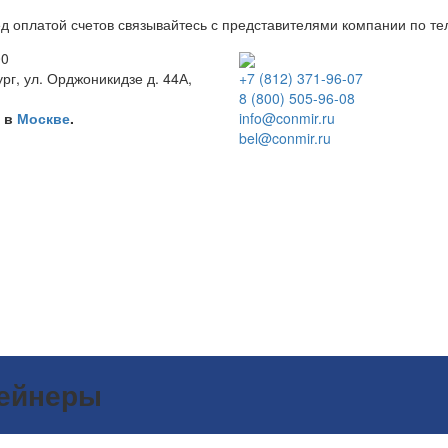
д оплатой счетов связывайтесь с представителями компании по т
00
рг, ул. Орджоникидзе д. 44А,
+7 (812) 371-96-07
8 (800) 505-96-08
ы в
Москве
.
info@conmir.ru
bel@conmir.ru
тейнеры