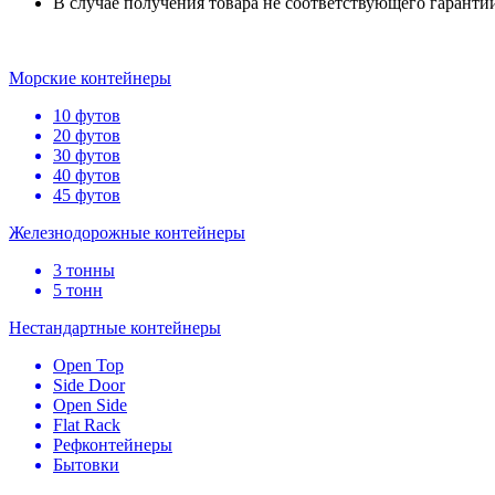
В случае получения товара не соответствующего гаранти
Морские контейнеры
10 футов
20 футов
30 футов
40 футов
45 футов
Железнодорожные контейнеры
3 тонны
5 тонн
Нестандартные контейнеры
Open Top
Side Door
Open Side
Flat Rack
Рефконтейнеры
Бытовки