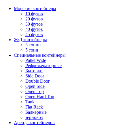
Морские контейнеры
10 футов
20 футов
30 футов
40 футов
45 футов
Ж/Д контейнеры
3 тонны
5 тонн
Специальные контейнеры
Pallet Wide
Рефрижераторные
Бытовки
Side Door
Double Door
Open Side
Open Top
Open Hard Top
Tank
Flat Rack
Балкерные
зерновоз
Аренда контейнеров