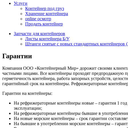
Услуги
Контейнер под груз
Хранение контейнера
online осмотр
Продать контейнер
Запчасти для контейнеров
Листы контейнера Б/У
Штанги снятые с новых стандартных контейнеров (2
Гарантии
Компания ООО «Контейнерный Мир» дорожит своими клиентами
частными лицами. Все контейнеры проходят предпродажную про
герметичность контейнера, работа запорных устройств, целос
гарантийный срок на контейнеры. Рефрижераторные контейнеры 
Гарантии на контейнеры:
На рефрижераторные контейнеры новые – гарантия 1 год 
эксплуатации;
На рефрижераторные контейнеры бывшие в употреблении –
На новые морские контейнеры – срок гарантии составляе
На бывшие в употреблении морские контейнеры – гаранти