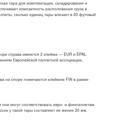
отная тара для комплектации, складирования и
еспечивает компактность расположения груза в
ллеты, сколько единиц тары влезает в 20 футовый
поре справа имеются 2 клейма — EUR и EPAL.
ованиям Европейской паллетной ассоциации.
ва на опоре помечаются клеймом FIN в рамке-
 они могут соответствовать евро- и финпаллетам.
сок у такой тары составляет не менее 20 мм.