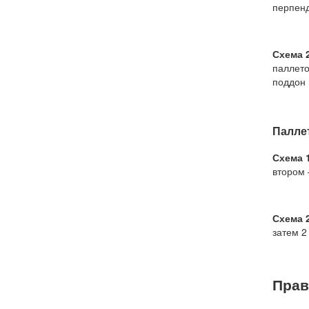
перпенд
Схема 
паллето
поддон 
Палле
Схема 
втором 
Схема 
затем 2
Прав