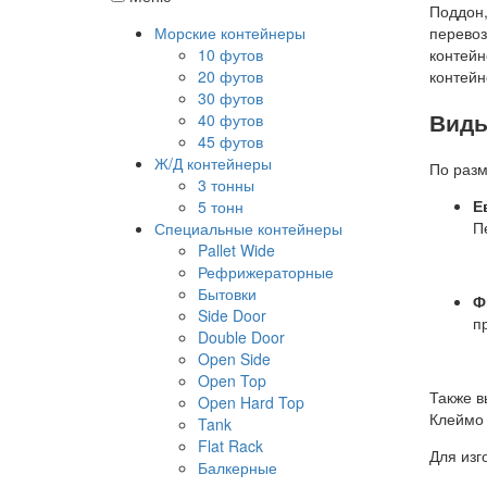
Поддон,
Морские контейнеры
перевоз
10 футов
контейн
20 футов
контейн
30 футов
Виды
40 футов
45 футов
Ж/Д контейнеры
По раз
3 тонны
Е
5 тонн
П
Специальные контейнеры
Pallet Wide
Рефрижераторные
Бытовки
Ф
Side Door
п
Double Door
Open Side
Open Top
Также в
Open Hard Top
Клеймо 
Tank
Flat Rack
Для изг
Балкерные