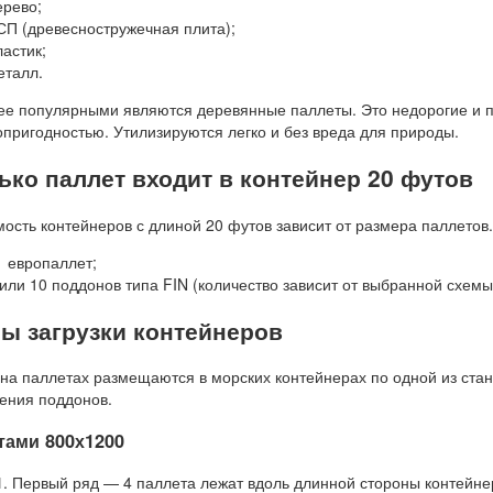
ерево;
СП (древесностружечная плита);
ластик;
еталл.
е популярными являются деревянные паллеты. Это недорогие и пр
пригодностью. Утилизируются легко и без вреда для природы.
ько паллет входит в контейнер 20 футов
ость контейнеров с длиной 20 футов зависит от размера паллетов.
1 европаллет;
 или 10 поддонов типа FIN (количество зависит от выбранной схем
ы загрузки контейнеров
на паллетах размещаются в морских контейнерах по одной из ста
ения поддонов.
тами 800х1200
1
. Первый ряд — 4 паллета лежат вдоль длинной стороны контейне