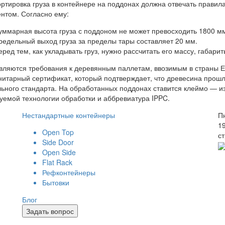
ртировка груза в контейнере на поддонах должна отвечать правил
нтом. Согласно ему:
уммарная высота груза с поддоном не может превосходить 1800 м
редельный выход груза за пределы тары составляет 20 мм.
еред тем, как укладывать груз, нужно рассчитать его массу, габарит
ляются требования к деревянным паллетам, ввозимым в страны Е
итарный сертификат, который подтверждает, что древесина про
ьного стандарта. На обработанных поддонах ставится клеймо — и
уемой технологии обработки и аббревиатура IPPC.
Нестандартные контейнеры
Пн
1
Open Top
ст
Side Door
Open Side
Flat Rack
Рефконтейнеры
Бытовки
Блог
Задать вопрос