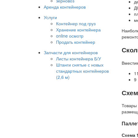
зерновоз
д
Аренда контейнеров
Д
п
Услуги
м
Контейнер под груз
Хранение контейнера
Наиболе
online осмотр
ремонто
Продать контейнер
Скол
Запчасти для контейнеров
Листы контейнера Б/У
Вместим
Штанги снятые с новых
стандартных контейнеров
1
(2,6 м)
9
Схем
Товары 
размещ
Палле
Схема 