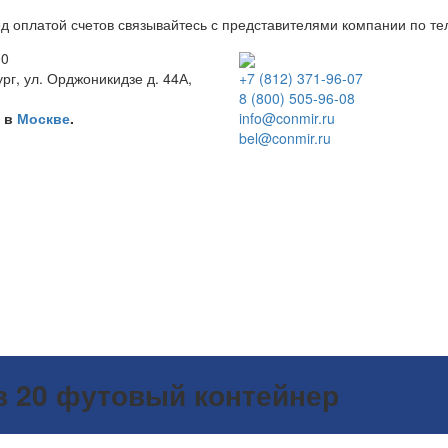
д оплатой счетов связывайтесь с представителями компании по т
00
рг, ул. Орджоникидзе д. 44А,
+7 (812) 371-96-07
8 (800) 505-96-08
ы в
Москве
.
info@conmir.ru
bel@conmir.ru
в 20 футовый контейнер