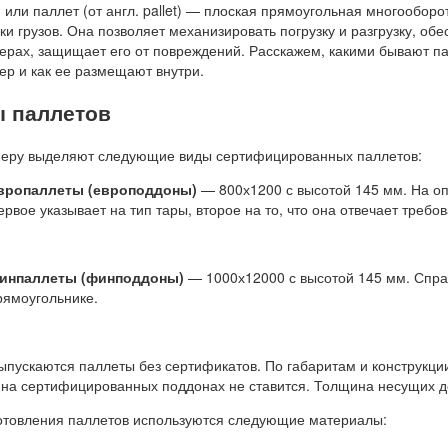
 или паллет (от англ. pallet) — плоская прямоугольная многообор
ки грузов. Она позволяет механизировать погрузку и разгрузку, об
ерах, защищает его от повреждений. Расскажем, какими бывают па
ер и как ее размещают внутри.
 паллетов
меру выделяют следующие виды сертифицированных паллетов:
вропаллеты (европоддоны)
— 800х1200 с высотой 145 мм. На о
ервое указывает на тип тары, второе на то, что она отвечает треб
инпаллеты (финподдоны)
— 1000х12000 с высотой 145 мм. Спра
рямоугольнике.
ыпускаются паллеты без сертификатов. По габаритам и конструкции
на сертифицированных поддонах не ставится. Толщина несущих до
отовления паллетов используются следующие материалы: