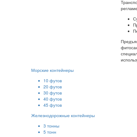
Транспо
регламе
С
П
П
Предъяв
фитосан
специал
использ
Морские контейнеры
10 футов
20 футов
30 футов
40 футов
45 футов
Железнодорожные контейнеры
3 тонны
5 тонн