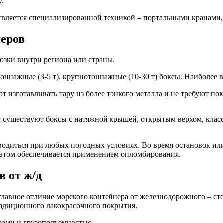
.
вляется специализированной техникой – портальными кранами,
еров
зки внутри региона или страны.
оннажные (3-5 т), крупнотоннажные (10-30 т) боксы. Наиболее 
 изготавливать тару из более тонкого металла и не требуют п
существуют боксы с натяжной крышей, открытым верхом, класси
одиться при любых погодных условиях. Во время остановок или
 этом обеспечивается применением опломбирования.
 от ж/д
главное отличие морского контейнера от железнодорожного – ст
радиционного лакокрасочного покрытия.
рами и грузоподъемностью.