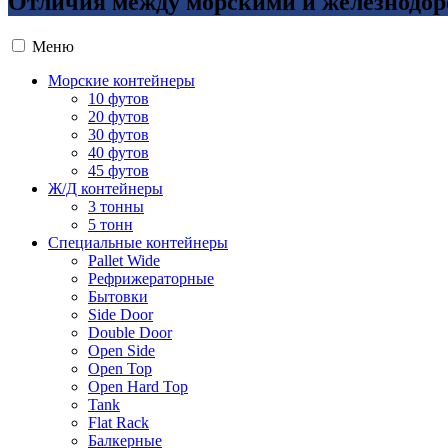
Отличия между морскими и железнодо
Меню
Морские контейнеры
10 футов
20 футов
30 футов
40 футов
45 футов
Ж/Д контейнеры
3 тонны
5 тонн
Специальные контейнеры
Pallet Wide
Рефрижераторные
Бытовки
Side Door
Double Door
Open Side
Open Top
Open Hard Top
Tank
Flat Rack
Балкерные