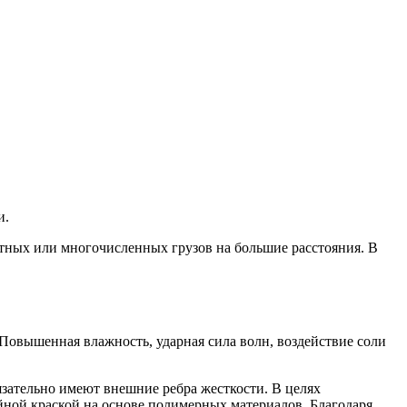
и.
ных или многочисленных грузов на большие расстояния. В
овышенная влажность, ударная сила волн, воздействие соли
зательно имеют внешние ребра жесткости. В целях
йной краской на основе полимерных материалов. Благодаря