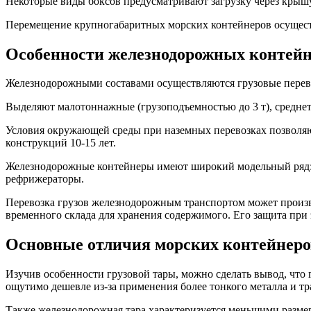
Некоторые виды боксов предусматривают загрузку через крышу
Перемещение крупногабаритных морских контейнеров осущест
Особенности железнодорожных контейн
Железнодорожными составами осуществляются грузовые перево
Выделяют малотоннажные (грузоподъемностью до 3 т), среднет
Условия окружающей среды при наземных перевозках позволяют
конструкций 10-15 лет.
Железнодорожные контейнеры имеют широкий модельный ряд: 
рефрижераторы.
Перевозка грузов железнодорожным транспортом может произв
временного склада для хранения содержимого. Его защита при
Основные отличия морских контейнеров
Изучив особенности грузовой тары, можно сделать вывод, что 
ощутимо дешевле из-за применения более тонкого металла и т
Также железнодорожная тара характеризуется меньшими разме