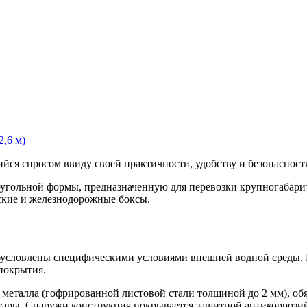
,6 м)
йся спросом ввиду своей практичности, удобству и безопасност
гольной формы, предназначенную для перевозки крупногабарит
ские и железнодорожные боксы.
условлены специфическими условиями внешней водной среды. П
покрытия.
металла (гофрированной листовой стали толщиной до 2 мм), обя
 тары. Снаружи конструкция покрывается защитной антикоррози