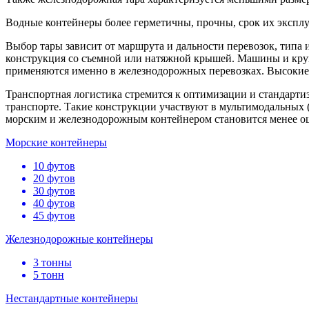
Водные контейнеры более герметичны, прочны, срок их эксплу
Выбор тары зависит от маршрута и дальности перевозок, типа и
конструкция со съемной или натяжной крышей. Машины и круп
применяются именно в железнодорожных перевозках. Высокие г
Транспортная логистика стремится к оптимизации и стандарти
транспорте. Такие конструкции участвуют в мультимодальных
морским и железнодорожным контейнером становится менее о
Морские контейнеры
10 футов
20 футов
30 футов
40 футов
45 футов
Железнодорожные контейнеры
3 тонны
5 тонн
Нестандартные контейнеры