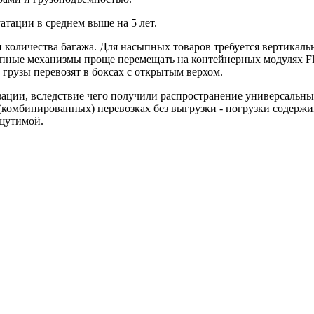
атации в среднем выше на 5 лет.
 количества багажа. Для насыпных товаров требуется вертикальн
ные механизмы проще перемещать на контейнерных модулях Fla
рузы перевозят в боксах с открытым верхом.
зации, вследствие чего получили распространение универсальны
 (комбинированных) перевозках без выгрузки - погрузки содер
щутимой.