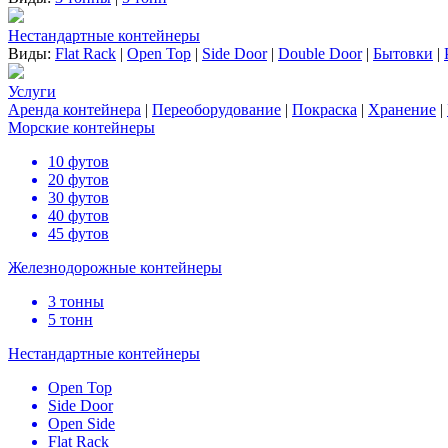
Нестандартные контейнеры
Виды:
Flat Rack
|
Open Top
|
Side Door
|
Double Door
|
Бытовки
|
Услуги
Аренда контейнера
|
Переоборудование
|
Покраска
|
Хранение
|
Морские контейнеры
10 футов
20 футов
30 футов
40 футов
45 футов
Железнодорожные контейнеры
3 тонны
5 тонн
Нестандартные контейнеры
Open Top
Side Door
Open Side
Flat Rack