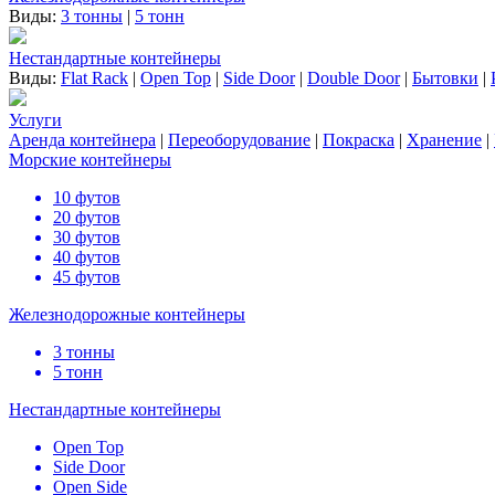
Виды:
3 тонны
|
5 тонн
Нестандартные контейнеры
Виды:
Flat Rack
|
Open Top
|
Side Door
|
Double Door
|
Бытовки
|
Услуги
Аренда контейнера
|
Переоборудование
|
Покраска
|
Хранение
|
Морские контейнеры
10 футов
20 футов
30 футов
40 футов
45 футов
Железнодорожные контейнеры
3 тонны
5 тонн
Нестандартные контейнеры
Open Top
Side Door
Open Side